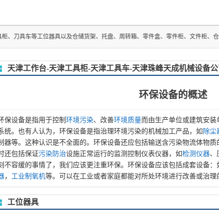
车等工位器具以及仓储货架、托盘、周转箱、零件盒、零件柜、文件柜、仓储笼、物流台
天津工作台-天津工具柜-天津工具车-天津珠峰天成机械设备公
环保设备的概述
环保设备是指用于控制
环境污染
、改善
环境质量
而由生产单位或建筑安装
系统。也有人认为，环保设备是指治理环境污染的机械加工产品，如
除尘
制器等。这种认识是不全面的。环保设备还应包括输送含污染物流体物质
时还包括保证
污染防治
设施正常运行的监测控制仪表仪器，如
检测仪器
、
刻不容缓的事情了，我们应该更注重环保。环保设备应该包括成套设备：
器
，
工业制氧机
等。可以在工业或者家庭都能对所处环境进行改善或治理
工位器具