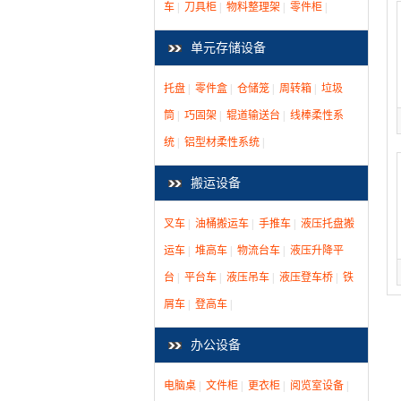
车
|
刀具柜
|
物料整理架
|
零件柜
|
单元存储设备
托盘
|
零件盒
|
仓储笼
|
周转箱
|
垃圾
筒
|
巧固架
|
辊道输送台
|
线棒柔性系
统
|
铝型材柔性系统
|
搬运设备
叉车
|
油桶搬运车
|
手推车
|
液压托盘搬
运车
|
堆高车
|
物流台车
|
液压升降平
台
|
平台车
|
液压吊车
|
液压登车桥
|
铁
屑车
|
登高车
|
办公设备
电脑桌
|
文件柜
|
更衣柜
|
阅览室设备
|