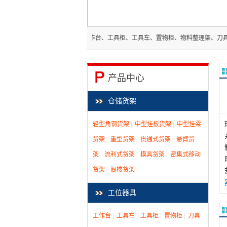
量生产以下系列产品：“工作台、工具柜、工具车、置物柜、物料整理架、刀具柜、刀具
产品中心
仓储货架
轻型角钢货架
|
中型挂板货架
|
中型挂梁
货架
|
重型货架
|
贯通式货架
|
悬臂货
架
|
流利式货架
|
模具货架
|
密集式移动
货架
|
阁楼货架
|
工位器具
工作台
|
工具车
|
工具柜
|
置物柜
|
刀具