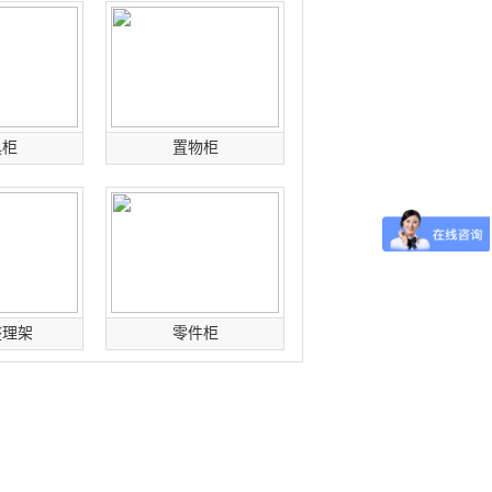
具柜
置物柜
整理架
零件柜