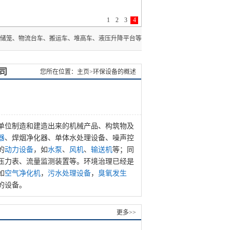
1
2
3
4
车、搬运车、堆高车、液压升降平台等仓储物流设备。 2026-07-15
司
您所在位置：主页>环保设备的概述
单位制造和建造出来的机械产品、构筑物及
器
、焊烟净化器、单体水处理设备、噪声控
的
动力设备
，如
水泵
、
风机
、
输送机
等；同
压力表、流量监测装置等。环境治理已经是
如
空气净化机
，
污水处理设备
，
臭氧发生
的设备。
更多>>