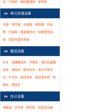
车
|
刀具柜
|
物料整理架
|
零件柜
|
单元存储设备
托盘
|
零件盒
|
仓储笼
|
周转箱
|
垃圾
筒
|
巧固架
|
辊道输送台
|
线棒柔性系
统
|
铝型材柔性系统
|
搬运设备
叉车
|
油桶搬运车
|
手推车
|
液压托盘搬
运车
|
堆高车
|
物流台车
|
液压升降平
台
|
平台车
|
液压吊车
|
液压登车桥
|
铁
屑车
|
登高车
|
办公设备
电脑桌
|
文件柜
|
更衣柜
|
阅览室设备
|