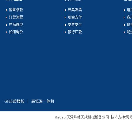
销售条款
开具发票
送
订货流程
现金支付
客
产品选型
支票支付
退
如何询价
银行汇款
配
GF轻质楼板
|
高低温一体机
©2026 天津珠峰天成机械设备公司 技术支持:
网