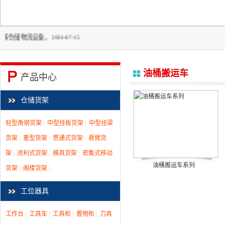
备。 2026-07-15
油桶搬运车
产品中心
仓储货架
轻型角钢货架
|
中型挂板货架
|
中型挂梁
货架
|
重型货架
|
贯通式货架
|
悬臂货
架
|
流利式货架
|
模具货架
|
密集式移动
油桶搬运车系列
货架
|
阁楼货架
|
工位器具
工作台
|
工具车
|
工具柜
|
置物柜
|
刀具