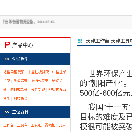
设备。 2026-07-15
天津工作台-天津工具
产品中心
仓储货架
世界环保产业
轻型角钢货架
|
中型挂板货架
|
中型挂梁
货架
|
重型货架
|
贯通式货架
|
悬臂货
的"朝阳产业"
架
|
流利式货架
|
模具货架
|
密集式移动
500亿-600
货架
|
阁楼货架
|
我国"十一五
工位器具
目标的难度及已
模很可能被突破
工作台
|
工具车
|
工具柜
|
置物柜
|
刀具