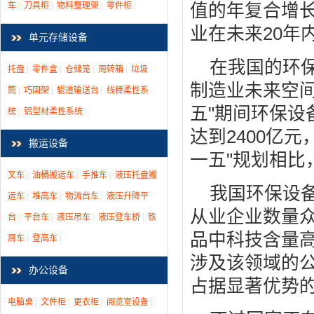
车
|
刀具柜
|
物料整理架
|
零件柜
|
值的年复合增长
业在未来20年
单元存储设备
在我国的环
托盘
|
零件盒
|
仓储笼
|
周转箱
|
垃圾
制造业未来空间
筒
|
巧固架
|
辊道输送台
|
线棒柔性系
五"期间环保设
统
|
铝型材柔性系统
|
达到2400亿
搬运设备
一五"规划相
叉车
|
油桶搬运车
|
手推车
|
液压托盘搬
我国环保设
运车
|
堆高车
|
物流台车
|
液压升降平
从业企业数量
台
|
平台车
|
液压吊车
|
液压登车桥
|
铁
品中科技含量
屑车
|
登高车
|
涉及该领域的
办公设备
占据显著优势
电脑桌
|
文件柜
|
更衣柜
|
阅览室设备
|