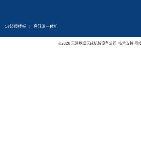
GF轻质楼板
|
高低温一体机
©2026 天津珠峰天成机械设备公司 技术支持:
网