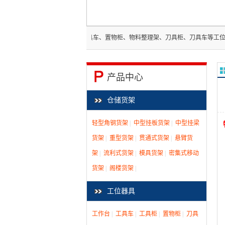
：“工作台、工具柜、工具车、置物柜、物料整理架、刀具柜、刀具车等工位器具以及仓
产品中心
仓储货架
轻型角钢货架
|
中型挂板货架
|
中型挂梁
货架
|
重型货架
|
贯通式货架
|
悬臂货
架
|
流利式货架
|
模具货架
|
密集式移动
货架
|
阁楼货架
|
工位器具
工作台
|
工具车
|
工具柜
|
置物柜
|
刀具