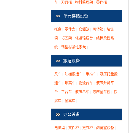
车
|
刀具柜
|
物料整理架
|
零件柜
|
单元存储设备
托盘
|
零件盒
|
仓储笼
|
周转箱
|
垃圾
筒
|
巧固架
|
辊道输送台
|
线棒柔性系
统
|
铝型材柔性系统
|
搬运设备
叉车
|
油桶搬运车
|
手推车
|
液压托盘搬
运车
|
堆高车
|
物流台车
|
液压升降平
台
|
平台车
|
液压吊车
|
液压登车桥
|
铁
屑车
|
登高车
|
办公设备
电脑桌
|
文件柜
|
更衣柜
|
阅览室设备
|