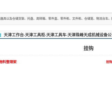
储货架、托盘、周转箱、零件盒、零件柜、文件柜、仓储笼、物流台车、搬运车、堆高车
天津工作台-天津工具柜-天津工具车-天津珠峰天成机械设备公
挂钩
物料整理架
挂钩