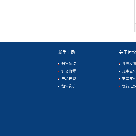
新手上路
关于付款
销售条款
开具发
订货流程
现金支
产品选型
支票支
如何询价
银行汇