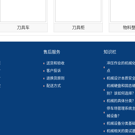
刀具车
刀具柜
物料
售后服务
知识栏
票
送货和验收
冲压作业的机械
付
客户投诉
点
付
退换货原则
机械设计本质安
款
配送方式
机械硬盘和固态
别？该如何选择
机械的具体分类
停车场管理系统
械设备？
机械设备分类基
机械相关的面试