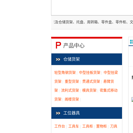
刀具车等工位器具以及仓储货架、托盘、周转箱、零件盒、零件柜、文件柜、仓储笼、物流
产品中心
仓储货架
轻型角钢货架
|
中型挂板货架
|
中型挂梁
货架
|
重型货架
|
贯通式货架
|
悬臂货
架
|
流利式货架
|
模具货架
|
密集式移动
货架
|
阁楼货架
|
工位器具
工作台
|
工具车
|
工具柜
|
置物柜
|
刀具