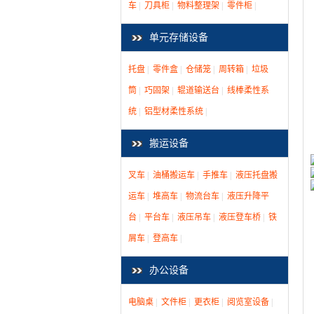
车
|
刀具柜
|
物料整理架
|
零件柜
|
单元存储设备
托盘
|
零件盒
|
仓储笼
|
周转箱
|
垃圾
筒
|
巧固架
|
辊道输送台
|
线棒柔性系
统
|
铝型材柔性系统
|
搬运设备
叉车
|
油桶搬运车
|
手推车
|
液压托盘搬
运车
|
堆高车
|
物流台车
|
液压升降平
台
|
平台车
|
液压吊车
|
液压登车桥
|
铁
屑车
|
登高车
|
办公设备
电脑桌
|
文件柜
|
更衣柜
|
阅览室设备
|